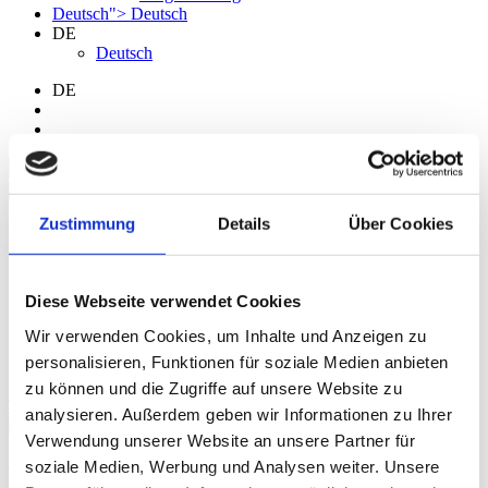
Deutsch">
Deutsch
DE
Deutsch
DE
Suchen
Zustimmung
Details
Über Cookies
Sprache
Deutsch
Diese Webseite verwendet Cookies
Wir verwenden Cookies, um Inhalte und Anzeigen zu
FAQ – EXIST Women 18.03.2026
personalisieren, Funktionen für soziale Medien anbieten
zu können und die Zugriffe auf unsere Website zu
Termin merken
analysieren. Außerdem geben wir Informationen zu Ihrer
Verwendung unserer Website an unsere Partner für
soziale Medien, Werbung und Analysen weiter. Unsere
#FemaleFounder 🎯FAQ-Session am