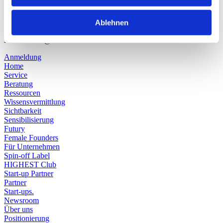
Session am 10.03.2026 und erfahre, wie EXIST Women dein
Gründungspotenzial entfalten kann!
Ablehnen
Anmeldung und Info bei Simone Lühl, HIGHEST:
simone.luehl@tu-darmstadt.de
Anmeldung
Home
Service
Beratung
Ressourcen
Wissensvermittlung
Sichtbarkeit
Sensibilisierung
Futury
Female Founders
Für Unternehmen
Spin-off Label
HIGHEST Club
Start-up Partner
Partner
Start-ups.
Newsroom
Über uns
Positionierung