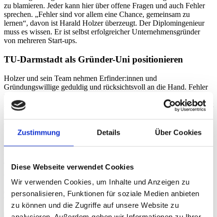
zu blamieren. Jeder kann hier über offene Fragen und auch Fehler
sprechen. „Fehler sind vor allem eine Chance, gemeinsam zu
lernen“, davon ist Harald Holzer überzeugt. Der Diplomingenieur
muss es wissen. Er ist selbst erfolgreicher Unternehmensgründer
von mehreren Start-ups.
TU-Darmstadt als Gründer-Uni positionieren
Holzer und sein Team nehmen Erfinder:innen und
Gründungswillige geduldig und rücksichtsvoll an die Hand. Fehler
machen alle, aber den gleichen nur ein Mal. Dafür sorgt Holzer mit
seinem Team. Der Erfolg dieser Strategie gibt ihm Recht: 80 Prozent
der von HIGHEST unterstützten Start-ups existieren auch nach drei
Jahren noch. Das ist viel: pro Jahr gehen immerhin ca. 20
Gründungen aus der TU Darmstadt heraus an den Start. 200 hat
Zustimmung
Details
Über Cookies
HIGHEST bislang begleitet und er ist überzeugt: „Da ist noch viel
Luft nach oben.“ HIGHEST ist schon jetzt der führende Tech-
Inkubator in der Region Frankfurt-Rhein-Main/Neckar für Deep
Tech und Green Tech. Holzer reicht das nicht. „Darmstadt soll Stadt
Diese Webseite verwendet Cookies
der Innovationen werden. Die Universität hat mit ihrer
Wir verwenden Cookies, um Inhalte und Anzeigen zu
Spitzenforschung das Potenzial dazu.“ Harald Holzer möchte mit
dem Gründungszentrum HIGHEST die TU und die Region auch
personalisieren, Funktionen für soziale Medien anbieten
bundesweit ganz nach vorne bringen.
zu können und die Zugriffe auf unsere Website zu
analysieren. Außerdem geben wir Informationen zu Ihrer