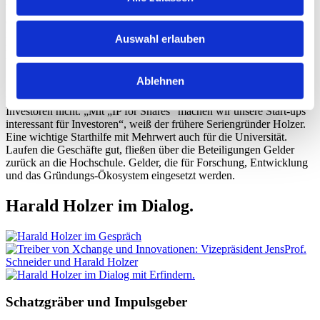
bieten“, erklärt Holzer das Modell. „Investoren legen großen Wert
darauf, dass die IP in einer späteren Phase nicht in anderen Händen
ist. Sie wollen, dass Patente beim Unternehmen liegen.“ Bisher
Auswahl erlauben
mussten Gründer geistiges Eigentum, das an der Universität
während Forschungsprojekten oder Doktorarbeiten entstanden ist,
für relativ viel Geld von der Universität kaufen, wenn sie darauf ein
Ablehnen
Start-up aufbauen wollten. Alternativ könnten sie zwar auch eine
zeitlich begrenzte Lizenz für Patente erwerben. Das wollen aber die
Investoren nicht. „Mit „IP for Shares“ machen wir unsere Start-ups
interessant für Investoren“, weiß der frühere Seriengründer Holzer.
Eine wichtige Starthilfe mit Mehrwert auch für die Universität.
Laufen die Geschäfte gut, fließen über die Beteiligungen Gelder
zurück an die Hochschule. Gelder, die für Forschung, Entwicklung
und das Gründungs-Ökosystem eingesetzt werden.
Harald Holzer im Dialog.
Schatzgräber und Impulsgeber