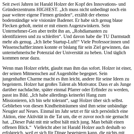
Seit zwei Jahren ist Harald Holzer der Kopf des Innovations- und
Gründerzentrums HIGHEST. „Ich muss nicht unbedingt noch ein
paar weitere eigene Firmen gründen“, erzählt der ebenso
bodenständige wie visionäre Badener. Er habe sich genug blaue
Flecken geholt, meint er mit einem Augenzwinkern. Sein
Unternehmer-Gen aber treibt ihn an, „Rohdiamanten zu
identifizieren und zu schleifen“. Und davon habe die TU Darmstadt
mehr als genug. „Ich liebe Startup-Luft!“ Viele Professor:innen und
Wissenschaftler:innen konnte er bislang für sein Ziel gewinnen, das
unternehmerische Potenzial der Universität zu heben. Und täglich
kommen neue dazu.
Wenn man Holzer erlebt, glaubt man ihm das sofort. Holzer ist einer,
der seinen Mitmenschen auf Augenhöhe begegnet. Sein
jungenhafter Charme macht es ihm leicht, andere für seine Ideen zu
begeistern. Holzer hat großes Talent als Motivator. Dass er als Junge
darüber nachdachte, später einmal Pfarrer oder Erfinder zu werden,
passt ins Bild. „Ich habe allerdings keinerlei Hang zum
Missionieren, ich bin sehr tolerant“, sagt Holzer über sich selbst.
Geblieben von diesen Kindheitsträumen sind ihm seine unbändige
Neugier auf Neues. Einmal im Jahr setzt er für sich persönlich eine
Aktion, eine Aktivität in die Tat um, die er zuvor noch nie gemacht
hat. „Dieser Pakt mit mir selbst hält mich jung. Man behält einen
offenen Blick.“ Vielleicht aber ist Harald Holzer auch deshalb so
erfolgreich, weil er sich für Dinge begeistern kann, die nichts mit