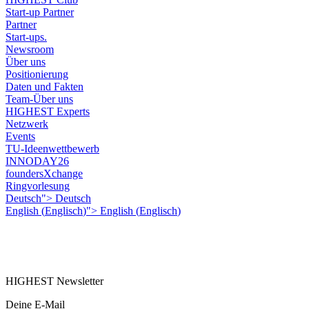
Start-up Partner
Partner
Start-ups.
Newsroom
Über uns
Positionierung
Daten und Fakten
Team-Über uns
HIGHEST Experts
Netzwerk
Events
TU-Ideenwettbewerb
INNODAY26
foundersXchange
Ringvorlesung
Deutsch">
Deutsch
English
(
Englisch
)
">
English
(
Englisch
)
HIGHEST Newsletter
Deine E-Mail