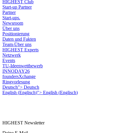
HIGHEST Club
Start-up Partner
Partner
Start-ups.
Newsroom
Über uns
Positionierung
Daten und Fakten
Team-Über uns
HIGHEST Experts
Netzwerk
Events
TU-Ideenwettbewerb
INNODAY26
foundersXchange
Ringvorlesung
Deutsch">
Deutsch
English
(
Englisch
)
">
English
(
Englisch
)
HIGHEST Newsletter
Deine E-Mail