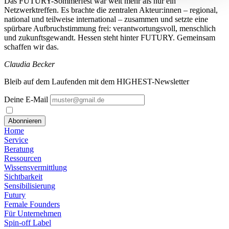
Das FUTURY-Sommerfest war weit mehr als nur ein
Netzwerktreffen. Es brachte die zentralen Akteur:innen – regional,
national und teilweise international – zusammen und setzte eine
spürbare Aufbruchstimmung frei: verantwortungsvoll, menschlich
und zukunftsgewandt. Hessen steht hinter FUTURY. Gemeinsam
schaffen wir das.
Claudia Becker
Bleib auf dem Laufenden mit dem HIGHEST-Newsletter
Deine E-Mail
Abonnieren
Home
Service
Beratung
Ressourcen
Wissensvermittlung
Sichtbarkeit
Sensibilisierung
Futury
Female Founders
Für Unternehmen
Spin-off Label