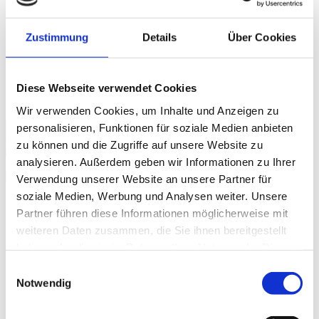
News
11. September 2025
Zustimmung
Details
Über Cookies
Ein Abend mit Signalwirkung
Diese Webseite verwendet Cookies
Das FUTURY-Sommerfest vereint das Rhein-Main-Ökosystem –
HIGHEST ist mittendrin
Wir verwenden Cookies, um Inhalte und Anzeigen zu
personalisieren, Funktionen für soziale Medien anbieten
zu können und die Zugriffe auf unsere Website zu
analysieren. Außerdem geben wir Informationen zu Ihrer
Verwendung unserer Website an unsere Partner für
soziale Medien, Werbung und Analysen weiter. Unsere
Ein Abend, der Maßstäbe setzt. Beim FUTURY-Sommerfest trafen
Partner führen diese Informationen möglicherweise mit
sich über 500 Gäste aus Wissenschaft, Wirtschaft, Politik und der
Start-up-Szene. Damit wurde ein starkes Signal für die
weiteren Daten zusammen, die Sie ihnen bereitgestellt
Innovationskraft der Rhein-Main-Region gesetzt. Zu den Gästen
haben oder die sie im Rahmen Ihrer Nutzung der Dienste
zählten Hessens Digitalministerin Prof. Kristina Sinemus, die
gesammelt haben.
Präsidentin der TU Darmstadt, Prof. Tanja Brühl, sowie der
Einwilligungsauswahl
Vizepräsident für Innovation und Internationales, Prof. Dr. Thomas
Notwendig
Walther. Die Botschaft ist klar: Die Region steht hinter FUTURY.
Alles für Start-ups – und wir bringen die Region gemeinsam voran.