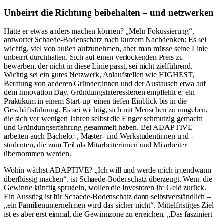
Unbeirrt die Richtung beibehalten – und netzwerken
Hätte er etwas anders machen können? „Mehr Fokussierung“,
antwortet Schaede-Bodenschatz nach kurzem Nachdenken: Es sei
wichtig, viel von außen aufzunehmen, aber man müsse seine Linie
unbeirrt durchhalten. Sich auf einen verlockenden Preis zu
bewerben, der nicht in diese Linie passt, sei nicht zielführend.
Wichtig sei ein gutes Netzwerk, Anlaufstellen wie HIGHEST,
Beratung von anderen Gründer:innen und der Austausch etwa auf
dem Innovation Day. Gründungsinteressierten empfiehlt er ein
Praktikum in einem Start-up, einen tiefen Einblick bis in die
Geschäftsführung. Es sei wichtig, sich mit Menschen zu umgeben,
die sich vor wenigen Jahren selbst die Finger schmutzig gemacht
und Gründungserfahrung gesammelt haben. Bei ADAPTIVE
arbeiten auch Bachelor-, Master- und Werkstudentinnen und -
studenten, die zum Teil als Mitarbeiterinnen und Mitarbeiter
übernommen werden.
Wohin wächst ADAPTIVE? „Ich will und werde mich irgendwann
überflüssig machen“, ist Schaede-Bodenschatz überzeugt. Wenn die
Gewinne künftig sprudeln, wollen die Investoren ihr Geld zurück.
Ein Ausstieg ist für Schaede-Bodenschatz dann selbstverständlich –
„ein Familienunternehmen wird das sicher nicht“. Mittelfristiges Ziel
ist es aber erst einmal, die Gewinnzone zu erreichen. „Das fasziniert