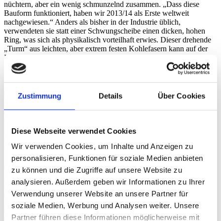
nüchtern, aber ein wenig schmunzelnd zusammen. „Dass diese
Bauform funktioniert, haben wir 2013/14 als Erste weltweit
nachgewiesen.“ Anders als bisher in der Industrie üblich,
verwendeten sie statt einer Schwungscheibe einen dicken, hohen
Ring, was sich als physikalisch vorteilhaft erwies. Dieser drehende
„Turm“ aus leichten, aber extrem festen Kohlefasern kann auf der
Innenseite platzsparend Motor und Lager aufnehmen.
Damit schufen die Darmstädter Maschinenbauer die technologische
Basis für ihr heutiges Geschäftsmodell. Auf 1.400 Quadratmetern
siedelte sich „Adaptive Balancing Power“ im vergangenen Jahr in
Zustimmung
Details
Über Cookies
Pfungstadt an. Rund um die nagelneue Montagehalle gruppieren
sich 35 Arbeitsplätze in elf Büros, die noch nicht alle bezogen sind.
ADAPTIVE ist auf Wachstum ausgelegt. 22 Mitarbeiterinnen und
Mitarbeiter treffen sich täglich in dem offenen Gebäude: „Vertrieb,
Diese Webseite verwendet Cookies
Produktion, Entwicklung – alle laufen sich hier über den Weg, das
ist gewollt“, sagt Managing Director Schaede-Bodenschatz.
Wir verwenden Cookies, um Inhalte und Anzeigen zu
personalisieren, Funktionen für soziale Medien anbieten
Auf der Lauer für die passende Marktnische
zu können und die Zugriffe auf unsere Website zu
analysieren. Außerdem geben wir Informationen zu Ihrer
Das Gründerteam der TU Darmstadt hat es weit gebracht. Im Jahr
2012 schrieb Nicolai Meder seine Bachelorarbeit bei Hendrik
Verwendung unserer Website an unsere Partner für
Schaede-Bodenschatz. Damals kamen die beiden Maschinenbauer
soziale Medien, Werbung und Analysen weiter. Unsere
zum ersten Mal mit HIGHEST, dem Innovations- und
Partner führen diese Informationen möglicherweise mit
Gründungszentrum der TU, in Kontakt. Mit dessen Unterstützung