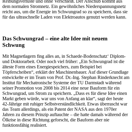
Reibungsverluste und ohne Verschleiß. Der Anschub kommt aus
dem normalen Stromnetz. Ein gewöhnliches Niederspannungsnetz
reicht aus, um die Energie im Schwungrad so zu speichern, dass sie
für das ultraschnelle Laden von Elektroautos genutzt werden kann.
Das Schwungrad – eine alte Idee mit neuem
Schwung
Mit Magnetlagern fing alles an, in Schaede-Bodenschatz‘ Diplom-
und Doktorarbeit. Oder noch viel früher: „Ein Schwungrad ist die
älteste Form eines Energiespeichers, zum Beispiel bei
Töpferscheiben“, erklärt der Maschinenbauer. Auf dieser Grundlage
entwickelte er im Team von Prof. Dr.-Ing. Stephan Rinderknecht am
Institut für Mechatronische Systeme der TU Darmstadt während
seiner Promotion von 2008 bis 2014 eine neue Bauform für ein
Schwungrad, um Strom zu speichern. „Dass es für diese Idee einen
Markt geben würde, war uns von Anfang an klar“, sagt der heute
42-Jährige mit ruhiger Selbstverständlichkeit. Etwas überrascht war
das Team allerdings, als ein Patent der NASA aus den 1970er
Jahren zu diesem Prinzip auftauchte – die hatte damals während der
Ölkrise in diese Richtung geforscht, die Bauform aber nie
funktionsfähig realisiert.