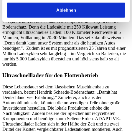
Genehmigung bis zu zwei Jahre dauern kann. Der kompakte
ADAPTIVE-Speicher im Format eines kleinen Geräteschuppens ist
Ablehnen
schnell montiert und arbeitet mit Niederspannung, die überall
verfügbar ist. „Damit bringen wir das Laden in den Alltag, zum
Beispiel während des Einkaufs im Supermarkt“, sagt Schaede-
Bodenschatz. Denn die Ladesäule mit 250 Kilowatt Leistung
ermöglicht ultraschnelles Laden: 100 Kilometer Reichweite in 5
Minuten, Vollladung in 20-30 Minuten. Das sei zukunftsweisend:
„Denn damit kann unser System mehr als die heutigen Autos
benötigen“. Zudem ist es mit prognostizierten 25 Jahren und einer
Million Ladezyklen sehr langlebig – im Vergleich zu Batterien, die
nur bis 5.000 Ladezyklen überstehen und höchstens halb so alt
werden.
Ultraschnelllader für den Flottenbetrieb
Diese Lebensdauer sei dem klassischen Maschinenbau zu
verdanken, betont Hendrik Schaede-Bodenschatz: „Damit hat
Deutschland viel Erfahrung.“ Zulieferer, auch aus der
Automobilindustrie, könnten die notwendigen Teile ohne große
Investitionen herstellen. Die lokale Produktion erhöhe die
Nachhaltigkeit. Zudem basiere der Speicher auf recycelbaren
Komponenten und benötige kaum Seltene Erden. ADAPTIVE-
Ultraschnelllader ließen sich in der Hälfte der Zeit und zu zwei
Drittel der Kosten vergleichbarer Ladestationen montieren. Auch