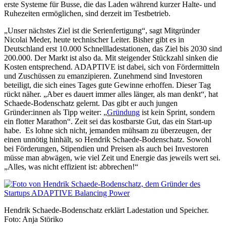
erste Systeme für Busse, die das Laden während kurzer Halte- und
Ruhezeiten ermöglichen, sind derzeit im Testbetrieb.
„Unser nächstes Ziel ist die Serienfertigung“, sagt Mitgründer
Nicolai Meder, heute technischer Leiter. Bisher gibt es in
Deutschland erst 10.000 Schnellladestationen, das Ziel bis 2030 sind
200.000. Der Markt ist also da. Mit steigender Stückzahl sinken die
Kosten entsprechend. ADAPTIVE ist dabei, sich von Fördermitteln
und Zuschüssen zu emanzipieren. Zunehmend sind Investoren
beteiligt, die sich eines Tages gute Gewinne erhoffen. Dieser Tag
rückt näher. „Aber es dauert immer alles länger, als man denkt“, hat
Schaede-Bodenschatz gelernt. Das gibt er auch jungen
Gründer:innen als Tipp weiter: „
Gründung
ist kein Sprint, sondern
ein flotter Marathon“. Zeit sei das kostbarste Gut, das ein Start-up
habe. Es lohne sich nicht, jemanden mühsam zu überzeugen, der
einen unnötig hinhält, so Hendrik Schaede-Bodenschatz. Sowohl
bei Förderungen, Stipendien und Preisen als auch bei Investoren
müsse man abwägen, wie viel Zeit und Energie das jeweils wert sei.
„Alles, was nicht effizient ist: abbrechen!“
Hendrik Schaede-Bodenschatz erklärt Ladestation und Speicher.
Foto: Anja Störiko