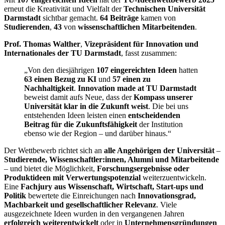
erneut die Kreativität und Vielfalt der
Technischen Universität
Darmstadt
sichtbar gemacht.
64 Beiträge
kamen von
Studierenden
,
43
von
wissenschaftlichen Mitarbeitenden
.
Prof. Thomas Walther
,
Vizepräsident für Innovation und
Internationales der TU Darmstadt
, fasst zusammen:
„Von den diesjährigen
107 eingereichten Ideen
hatten
63 einen Bezug zu KI
und
57 einen zu
Nachhaltigkeit
.
Innovation made at TU Darmstadt
beweist damit aufs Neue, dass der
Kompass unserer
Universität klar in die Zukunft weist
. Die bei uns
entstehenden Ideen leisten einen
entscheidenden
Beitrag für die Zukunftsfähigkeit
der Institution
ebenso wie der Region – und darüber hinaus.“
Der Wettbewerb richtet sich an
alle Angehörigen der Universität
–
Studierende, Wissenschaftler:innen, Alumni und Mitarbeitende
– und bietet die Möglichkeit,
Forschungsergebnisse oder
Produktideen mit Verwertungspotenzial
weiterzuentwickeln.
Eine
Fachjury aus Wissenschaft, Wirtschaft, Start-ups und
Politik
bewertete die Einreichungen nach
Innovationsgrad,
Machbarkeit und gesellschaftlicher Relevanz
. Viele
ausgezeichnete Ideen wurden in den vergangenen Jahren
erfolgreich weiterentwickelt
oder in
Unternehmensgründungen