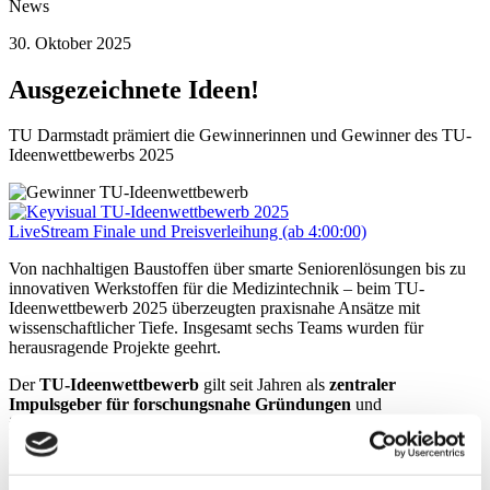
News
30. Oktober 2025
Ausgezeichnete Ideen!
TU Darmstadt prämiert die Gewinnerinnen und Gewinner des TU-
Ideenwettbewerbs 2025
LiveStream Finale und Preisverleihung (ab 4:00:00)
Von nachhaltigen Baustoffen über smarte Seniorenlösungen bis zu
innovativen Werkstoffen für die Medizintechnik – beim TU-
Ideenwettbewerb 2025 überzeugten praxisnahe Ansätze mit
wissenschaftlicher Tiefe. Insgesamt sechs Teams wurden für
herausragende Projekte geehrt.
Der
TU-Ideenwettbewerb
gilt seit Jahren als
zentraler
Impulsgeber für forschungsnahe Gründungen
und
interdisziplinäre Innovationsprojekte
. Eingebettet in den
INNODAY25 der TU Darmstadt wurden beim Finale am
30.
Oktober 2025
im darmstadtium die besten Projekte ausgezeichnet.