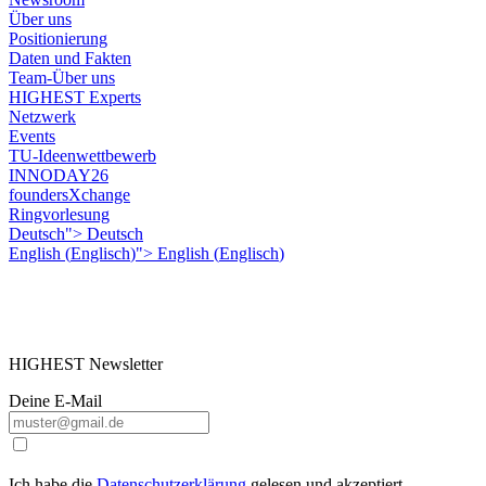
Über uns
Positionierung
Daten und Fakten
Team-Über uns
HIGHEST Experts
Netzwerk
Events
TU-Ideenwettbewerb
INNODAY26
foundersXchange
Ringvorlesung
Deutsch">
Deutsch
English
(
Englisch
)
">
English
(
Englisch
)
HIGHEST Newsletter
Deine E-Mail
Ich habe die
Datenschutzerklärung
gelesen und akzeptiert.