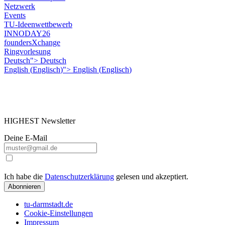
Netzwerk
Events
TU-Ideenwettbewerb
INNODAY26
foundersXchange
Ringvorlesung
Deutsch">
Deutsch
English
(
Englisch
)
">
English
(
Englisch
)
HIGHEST Newsletter
Deine E-Mail
Ich habe die
Datenschutzerklärung
gelesen und akzeptiert.
Abonnieren
tu-darmstadt.de
Cookie-Einstellungen
Impressum