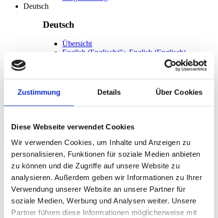
Deutsch
Deutsch
Übersicht
English
(
Englisch
)
">
English
(
Englisch
)
DE
Deutsch
Englisch
Zustimmung
Details
Über Cookies
DE
Diese Webseite verwendet Cookies
Suchen
Wir verwenden Cookies, um Inhalte und Anzeigen zu
personalisieren, Funktionen für soziale Medien anbieten
Sprache
zu können und die Zugriffe auf unsere Website zu
analysieren. Außerdem geben wir Informationen zu Ihrer
Deutsch
Englisch
Verwendung unserer Website an unsere Partner für
soziale Medien, Werbung und Analysen weiter. Unsere
Partner führen diese Informationen möglicherweise mit