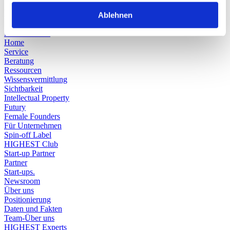
Mentor:in werden
Ablehnen
Mehr erfahren
Home
Service
Beratung
Ressourcen
Wissensvermittlung
Sichtbarkeit
Intellectual Property
Futury
Female Founders
Für Unternehmen
Spin-off Label
HIGHEST Club
Start-up Partner
Partner
Start-ups.
Newsroom
Über uns
Positionierung
Daten und Fakten
Team-Über uns
HIGHEST Experts