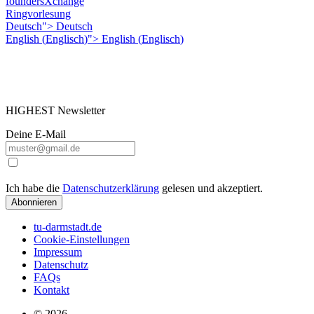
foundersXchange
Ringvorlesung
Deutsch">
Deutsch
English
(
Englisch
)
">
English
(
Englisch
)
HIGHEST Newsletter
Deine E-Mail
Ich habe die
Datenschutzerklärung
gelesen und akzeptiert.
Abonnieren
tu-darmstadt.de
Cookie-Einstellungen
Impressum
Datenschutz
FAQs
Kontakt
© 2026