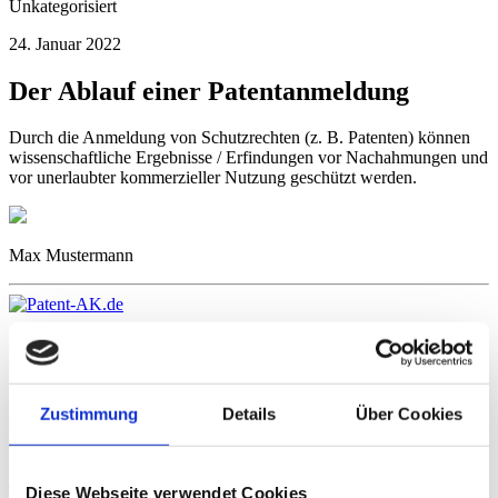
Unkategorisiert
24. Januar 2022
Der Ablauf einer Patentanmeldung
Durch die Anmeldung von Schutzrechten (z. B. Patenten) können
wissenschaftliche Ergebnisse / Erfindungen vor Nachahmungen und
vor unerlaubter kommerzieller Nutzung geschützt werden.
Max Mustermann
Es gibt eine Reihe von gewerblichen Schutzrechten, mit denen ein
sinnvoller Schutz Eurer Erfindung erfolgen kann. Diese
Schutzrechte gelten immer nur territorial, d.h. der Schutz gegen eine
unerlaubte kommerzielle Nutzung kann nur in den Ländern
Zustimmung
Details
Über Cookies
erfolgen, in denen sie angemeldet wurden.
Allgemein
Termin mit Patentanwalt
Ausarbeitung der
Patentanmeldung
Einreichung der Patentanmeldung durch
Diese Webseite verwendet Cookies