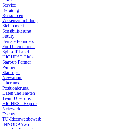
Service
Beratung
Ressourcen
Wissensvermittlung
Sichtbarkeit
Sensibilisierung
Futury
Female Founders
Für Unternehmen
Spin-off Label
HIGHEST Club
Start-up Partner
Partner
Start-ups.
Newsroom
Über uns
Positionierung
Daten und Fakten
Team-Über uns
HIGHEST Experts
Netzwerk
Events
TU-Ideenwettbewerb
INNODAY26