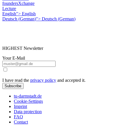
foundersXchange
Lecture
English">
English
Deutsch
(
German
)
">
Deutsch
(
German
)
HIGHEST Newsletter
Your E-Mail
I have read the
privacy policy
and accepted it.
Subscribe
tu-darmstadt.de
Cookie-Settings
Imprint
Data protection
FAQ
Contact