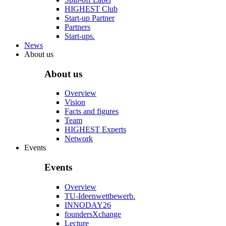
HIGHEST Club
Start-up Partner
Partners
Start-ups.
News
About us
About us
Overview
Vision
Facts and figures
Team
HIGHEST Experts
Network
Events
Events
Overview
TU-Ideenwettbewerb.
INNODAY26
foundersXchange
Lecture