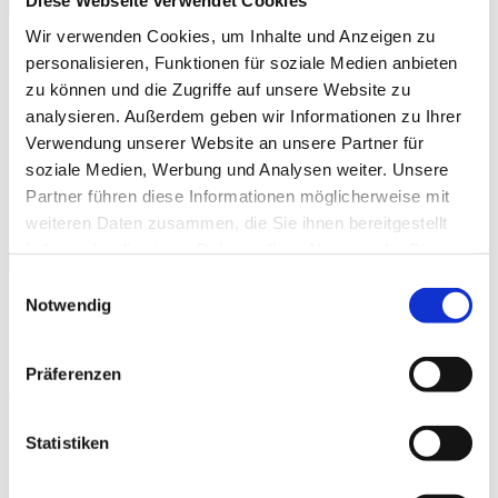
Diese Webseite verwendet Cookies
Mentor:in
Wir verwenden Cookies, um Inhalte und Anzeigen zu
personalisieren, Funktionen für soziale Medien anbieten
Dr. Norbert Linn
zu können und die Zugriffe auf unsere Website zu
analysieren. Außerdem geben wir Informationen zu Ihrer
Motivation zum Mentoring:
Verwendung unserer Website an unsere Partner für
soziale Medien, Werbung und Analysen weiter. Unsere
Botschafter für junge Unternehmen
Partner führen diese Informationen möglicherweise mit
weiteren Daten zusammen, die Sie ihnen bereitgestellt
haben oder die sie im Rahmen Ihrer Nutzung der Dienste
gesammelt haben.
Einwilligungsauswahl
Notwendig
Dr. Norbert Linn
Business Angel
Präferenzen
Linkedin-Profil
„It begins with an intergalactic collision.
Statistiken
Entrepreneurial Finance is at the
epicenter of a clash of two worlds: the