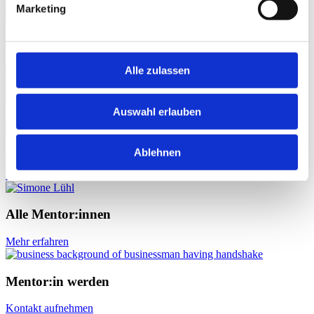
Marketing
world of entrepreneurship and the world
of finance. These two worlds couldn´t be
different.. “ (DaRin/Hellmann,
Alle zulassen
Fundamentals of Entrepreneural
Finance, Oxford 2020
Auswahl erlauben
Du würdest mit diesem:dieser Mentor:in
gerne zusammenarbeiten?
Ablehnen
Termin vereinbaren
Alle Mentor:innen
Mehr erfahren
Mentor:in werden
Kontakt aufnehmen