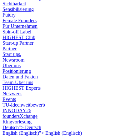
Sichtbarkeit
Sensibilisierung
Futury
Female Founders
Für Unternehmen
Spin-off Label
HIGHEST Club
Start-up Partner
Partner
Start-ups.
Newsroom
Über uns
Positionierung
Daten und Fakten
Team-Über uns
HIGHEST Experts
Netzwerk
Events
TU-Ideenwettbewerb
INNODAY26
foundersXchange
Ringvorlesung
Deutsch">
Deutsch
English
(
Englisch
)
">
English
(
Englisch
)