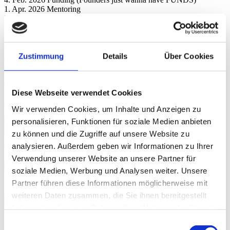
1. Apr. 2026 Mentoring
3. Juni 2026 Produktdesign
12. Aug. 2026 Sommerfest
7. Okt. 2026 How to Netzwerken
2. Dez. 2026 Xmas Edition
Zustimmung
Details
Über Cookies
Termine
foundersXchange Sommerfest am 7.
Diese Webseite verwendet Cookies
August 2024
Wir verwenden Cookies, um Inhalte und Anzeigen zu
personalisieren, Funktionen für soziale Medien anbieten
zu können und die Zugriffe auf unsere Website zu
analysieren. Außerdem geben wir Informationen zu Ihrer
Yasemin beim Moderieren. Foto: CESAH Sascha Heisig
Verwendung unserer Website an unsere Partner für
soziale Medien, Werbung und Analysen weiter. Unsere
Foto: CESAH Sascha Heisig
Partner führen diese Informationen möglicherweise mit
weiteren Daten zusammen, die Sie ihnen bereitgestellt
haben oder die sie im Rahmen Ihrer Nutzung der Dienste
Foto: CESAH Sascha Heisig
gesammelt haben.
Einwilligungsauswahl