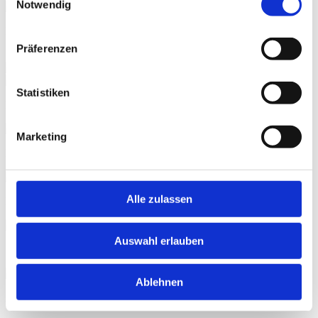
Notwendig
Marc Neumann, BirdMapper bei seinem Pitch. Foto: CESAH
Sascha Heisig
Präferenzen
Statistiken
Foto: CESAH Sascha Heisig
Marketing
Foto: CESAH Sascha Heisig
Alle zulassen
Das HIGHEST-Team. Foto: HIGHEST
Auswahl erlauben
Netzwerken. Foto: HIGHEST
Ablehnen
Beim Grillen. Foto: HIGHEST