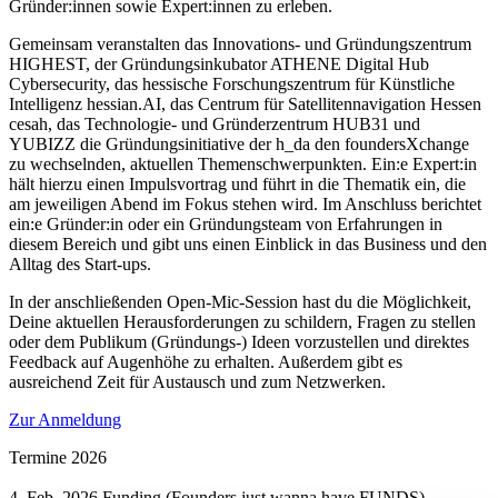
Gründer:innen sowie Expert:innen zu erleben.
Gemeinsam veranstalten das Innovations- und Gründungszentrum
HIGHEST, der Gründungsinkubator ATHENE Digital Hub
Cybersecurity, das hessische Forschungszentrum für Künstliche
Intelligenz hessian.AI, das Centrum für Satellitennavigation Hessen
cesah, das Technologie- und Gründerzentrum HUB31 und
YUBIZZ die Gründungsinitiative der h_da den foundersXchange
zu wechselnden, aktuellen Themenschwerpunkten. Ein:e Expert:in
hält hierzu einen Impulsvortrag und führt in die Thematik ein, die
am jeweiligen Abend im Fokus stehen wird. Im Anschluss berichtet
ein:e Gründer:in oder ein Gründungsteam von Erfahrungen in
diesem Bereich und gibt uns einen Einblick in das Business und den
Alltag des Start-ups.
In der anschließenden Open-Mic-Session hast du die Möglichkeit,
Deine aktuellen Herausforderungen zu schildern, Fragen zu stellen
oder dem Publikum (Gründungs-) Ideen vorzustellen und direktes
Feedback auf Augenhöhe zu erhalten. Außerdem gibt es
ausreichend Zeit für Austausch und zum Netzwerken.
Zur Anmeldung
Termine 2026
4. Feb. 2026 Funding (Founders just wanna have FUNDS)