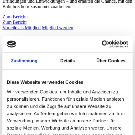
Erfindungen und Entwicklungen – und erhalten die Chance, mit den
Bahnbrechern zusammenzuarbeiten.
Zum Bericht:
Zum Bericht
Vorteile als Mitglied
Mitglied werden
Mitglied werden. Erster sein.
Der Club macht einen guten Eindruck. Und zwar nicht nur für die
TU, sondern für Unternehmen, die sich mit Mitgliedern und
Zustimmung
Details
Über Cookies
Mentor:innen als Unterstützer zeigen. Wie könnte man
eindrucksvoller zeigen, welche Rolle Innovation für Sie spielt, als
direkt mit Forscher:innen und Gründer:innen zusammen an der
Technologie von morgen zu arbeiten?
Diese Webseite verwendet Cookies
Abgesehen von dem Image-Gewinn, ist auch der Zugang zu
Wir verwenden Cookies, um Inhalte und Anzeigen zu
Laboren im FabLab gewährleistet und für viele Mitglieder ein
personalisieren, Funktionen für soziale Medien anbieten
ungeahnter Mehrwert. Etwa um Prototypen zu testen oder direkt in
zu können und die Zugriffe auf unsere Website zu
der eigenen Umgebung mit Forschenden zu kooperieren.
analysieren. Außerdem geben wir Informationen zu Ihrer
Auch die Teilnahme an regelmäßig stattfindenden Events steht
Verwendung unserer Website an unsere Partner für
Mitgliedern frei – für Networking, wertvolle Gespräche oder einfach
soziale Medien, Werbung und Analysen weiter. Unsere
um unter den Ersten zu sein, die von bahnbrechenden Innovationen
erfahren.
Partner führen diese Informationen möglicherweise mit