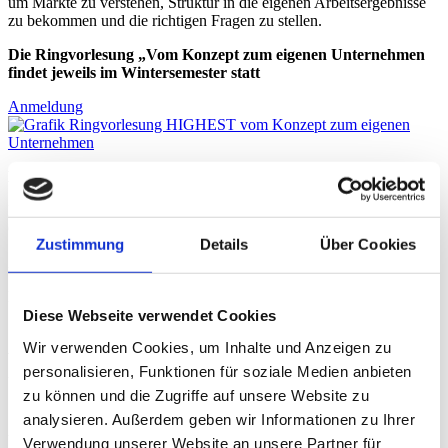
um Märkte zu verstehen, Struktur in die eigenen Arbeitsergebnisse
zu bekommen und die richtigen Fragen zu stellen.
Die Ringvorlesung „Vom Konzept zum eigenen Unternehmen
findet jeweils im Wintersemester
statt
Anmeldung
Dozent:in
Prof. Dr. rer. pol. Carolin Bock, spannende und praxisnahe
Gastreferent:innen & Start-ups
Zustimmung
Details
Über Cookies
Zielgruppe
Bachelor- und Masterstudierende aller Fachbereiche und
Studiengänge sowie Gasthörer:innen
Diese Webseite verwendet Cookies
Wir verwenden Cookies, um Inhalte und Anzeigen zu
Art und Umfang
personalisieren, Funktionen für soziale Medien anbieten
Unbenotete Vorlesung mit 2 Credit Points (unbenotet) in deutscher
zu können und die Zugriffe auf unsere Website zu
Sprache
analysieren. Außerdem geben wir Informationen zu Ihrer
Unsere strategischen Workshops
Verwendung unserer Website an unsere Partner für