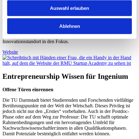
Gutenberg-Universität Mainz. Mit einer digitalen Plattform und
Auswahl erlauben
praxisorientierten Kursen ergänzt die Academy die Angebote der
Gründungszentren HIGHEST, Goethe-Unibator, JGU Startup
Center und das Gründungsbüro der Universitätsmedizin Mainz. Die
Teil-Digitalisierung sorgt für mehr Flexibilität und eine effizientere
Ablehnen
Unterstützung auf dem Weg von der Idee zur erfolgreichen
Gründung. Die Rhein-Main-Region rückt damit noch stärker als
Innovationsstandort in den Fokus.
Website
Entrepreneurship Wissen für Ingenium
Offene Türen einrennen
Die TU Darmstadt bietet Studierenden und Forschenden vielfältige
Berührungspunkte mit der Welt der Wirtschaft. Dieses Privileg ist
jedoch nicht nur den „Ersties“ vorbehalten. Auch in der Postdoc-
Phase oder auf dem Weg zur Professur: Die TU schafft optimale
Rahmenbedingungen und ein hervorragendes Umfeld für
Nachwuchswissenschaftler:innen in allen Qualifikationsphasen.
Damit Potenziale bestmöglich entfaltet werden können.