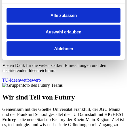
TU-Ideenwettbewerb 2026
Alle zulassen
Die Ideen sind eingereicht – jetzt startet die Juryphase des TU-
Ideenwettbewerbs. Zahlreiche Teams, Forschende und Studierende
haben gezeigt, wie viel Innovationskraft in der TU Darmstadt steckt.
Auswahl erlauben
Bis zum Finale bewertet die Jury die eingereichten Konzepte und
wählt die überzeugendsten Ideen aus. Die Preisverleihung findet am
Ablehnen
29. Oktober im Rahmen des
INNO
DAY
26
statt – dort erhalten die
Finalist:innen die Bühne für ihre Innovationen.
Vielen Dank für die vielen starken Einreichungen und den
inspirierenden Ideenreichtum!
TU-Ideenwettbewerb
Wir sind Teil von Futury
Gemeinsam mit der Goethe-Universität Frankfurt, der JGU Mainz
und der Frankfurt School gestaltet die TU Darmstadt mit HIGHEST
Futury –
die neue Start-up Factory der Rhein-Main-Region. Ziel ist
es, technologie- und wissensbasierte Gründungen mit Zugang zu