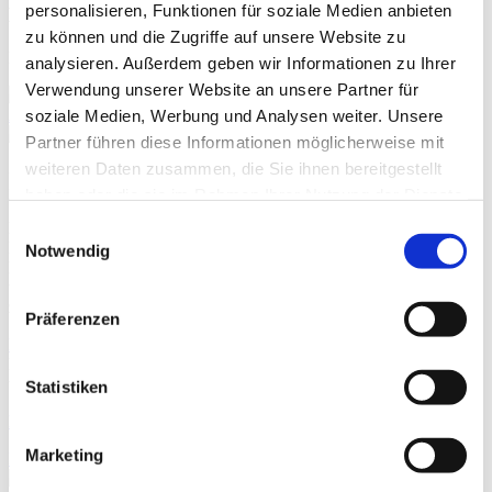
personalisieren, Funktionen für soziale Medien anbieten
Magnotherm
zu können und die Zugriffe auf unsere Website zu
Die nächste Stufe der Kühltechnik.
analysieren. Außerdem geben wir Informationen zu Ihrer
Verwendung unserer Website an unsere Partner für
Alle HIGHEST Start-ups ansehen.
soziale Medien, Werbung und Analysen weiter. Unsere
Partner führen diese Informationen möglicherweise mit
weiteren Daten zusammen, die Sie ihnen bereitgestellt
INNODAY26 – Save-the-date!
haben oder die sie im Rahmen Ihrer Nutzung der Dienste
gesammelt haben.
Beim #
INNO
DAY
26
am
29. Oktober 2026
in Darmstadt treffen
Einwilligungsauswahl
Founderspirit und Innovationsgeist auf Wirtschaft, Wissenschaft und
Notwendig
Politik. Über 100 Aussteller, inspirierende Keynotes und der Start-
up Pitch Corner bieten ein vielfältiges Rahmenprogramm mit
zahlreichen Netzwerkformaten.
Präferenzen
Impact on Replay
:
Die INNODAY25-Mainstage gibt’s jetzt als Replay – einschalten
und inspiriert werden.
Statistiken
INNODAY25 – Das Video!
Marketing
INNODAY26