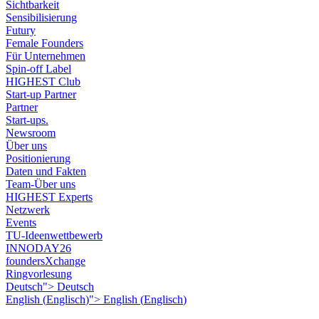
Sichtbarkeit
Sensibilisierung
Futury
Female Founders
Für Unternehmen
Spin-off Label
HIGHEST Club
Start-up Partner
Partner
Start-ups.
Newsroom
Über uns
Positionierung
Daten und Fakten
Team-Über uns
HIGHEST Experts
Netzwerk
Events
TU-Ideenwettbewerb
INNODAY26
foundersXchange
Ringvorlesung
Deutsch">
Deutsch
English
(
Englisch
)
">
English
(
Englisch
)