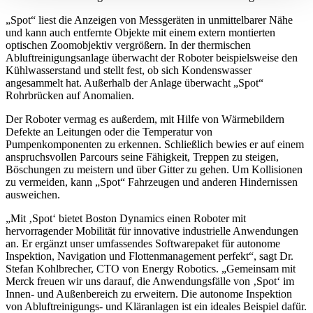
„Spot“ liest die Anzeigen von Messgeräten in unmittelbarer Nähe
und kann auch entfernte Objekte mit einem extern montierten
optischen Zoomobjektiv vergrößern. In der thermischen
Abluftreinigungsanlage überwacht der Roboter beispielsweise den
Kühlwasserstand und stellt fest, ob sich Kondenswasser
angesammelt hat. Außerhalb der Anlage überwacht „Spot“
Rohrbrücken auf Anomalien.
Der Roboter vermag es außerdem, mit Hilfe von Wärmebildern
Defekte an Leitungen oder die Temperatur von
Pumpenkomponenten zu erkennen. Schließlich bewies er auf einem
anspruchsvollen Parcours seine Fähigkeit, Treppen zu steigen,
Böschungen zu meistern und über Gitter zu gehen. Um Kollisionen
zu vermeiden, kann „Spot“ Fahrzeugen und anderen Hindernissen
ausweichen.
„Mit ‚Spot‘ bietet Boston Dynamics einen Roboter mit
hervorragender Mobilität für innovative industrielle Anwendungen
an. Er ergänzt unser umfassendes Softwarepaket für autonome
Inspektion, Navigation und Flottenmanagement perfekt“, sagt Dr.
Stefan Kohlbrecher, CTO von Energy Robotics. „Gemeinsam mit
Merck freuen wir uns darauf, die Anwendungsfälle von ‚Spot‘ im
Innen- und Außenbereich zu erweitern. Die autonome Inspektion
von Abluftreinigungs- und Kläranlagen ist ein ideales Beispiel dafür.