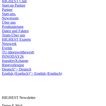
HIGHEST Club
Start-up Partner
Partner
Start-ups.
Newsroom
Über uns
Positionierung
Daten und Fakten
Team-Über uns
HIGHEST Experts
Netzwerk
Events
TU-Ideenwettbewerb
INNODAY26
foundersXchange
Ringvorlesung
Deutsch">
Deutsch
English
(
Englisch
)
">
English
(
Englisch
)
HIGHEST Newsletter
Deine E-Mail