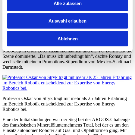
Alle zulassen
Entstanden ist das Start-up am Fachbereich Informatik der TU
Darmstadt. Das Gründerteam kennt sich seit über zehn Jahren. „Wir
Auswahl erlauben
haben alle unsere Wurzeln im Roboter-Fußball der Universität“,
erzählt Stefan Kohlbrecher. Er und Dorian Scholz waren erst
Studierende und später Doktoranden von Professor von Stryk. Der
Ablehnen
Mexikaner Alberto Romay stieß dazu, als internationale
Hochschulteams bei der Roboter-Fußball-Weltmeisterschaft
RoboCup in Graz 2009 zusammenkamen und die TU Darmstadt die
Szene dominierte. „Da muss ich unbedingt hin“, dachte Romay und
wechselte mit einem Promotions-Stipendium von Mexico-Stadt nach
Darmstadt.
Professor Oskar von Stryk trägt mit mehr als 25 Jahren Erfahrung
im Bereich Robotik entscheidend zur Expertise von Energy
Robotics bei.
Eine der Initialzündungen war der Sieg bei der ARGOS-Challenge
des französischen Mineralölunternehmens Total, bei der es um den
Einsatz autonomer Roboter auf Gas- und Ölplattformen ging. Mit