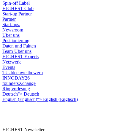
Spin-off Label
HIGHEST Club
Start-up Partner
Partner
Start-ups.
Newsroom
Über uns
Positionierung
Daten und Fakten
Team-Über uns
HIGHEST Experts
Netzwerk
Events
TU-Ideenwettbewerb
INNODAY26
foundersXchange
Ringvorlesung
Deutsch">
Deutsch
English
(
Englisch
)
">
English
(
Englisch
)
HIGHEST Newsletter