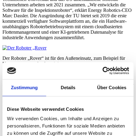
Unternehmen arbeiten seit 2021 zusammen. „Wir entwickeln die
Software für die Inspektionsroboter“, erklärt Energy Robotics-CEO
Marc Dassler. Die Ausgründung der TU bietet seit 2019 die erste
kommerziell verfügbare Softwareplattform an, die ein Hardware-
unabhängiges Roboterbetriebssystem mit einem cloudbasierten
Flottenmanagement und einer KI-getriebenen Datenanalyse für
industrielle Anwendungen zusammenführt.
Der Roboter „Rover“ ist für den Außeneinsatz, zum Beispiel für
Umspannungswerke, konzipiert.
Spezialisiert ist Energy Robotics auf die Öl-, Gas-, Chemie- und
Energiewirtschaft. Die Entwicklungen des Teams sind ausgelegt für
die Überwachung auf Öl- und Gasplattformen, Chemieanlagen, aber
Zustimmung
Details
Über Cookies
auch in Umspannwerken und Kraftwerksanlagen. Zu den Kunden
gehören Unternehmen wie Shell, Woodside, Merck, die BASF, BP
oder auch Eon oder Evonik. „Wir sind weltweit die Software-
Experten für Inspektionsroboter und haben auch die meisten
Diese Webseite verwendet Cookies
dauerhaft im Einsatz“, sagt CEO Dassler.
Wir verwenden Cookies, um Inhalte und Anzeigen zu
Starkes Wachstum dank guter Förderung
personalisieren, Funktionen für soziale Medien anbieten
Eine erfolgreiche Firmengeschichte: Seit 2017 begleitet vom TU-
zu können und die Zugriffe auf unsere Website zu