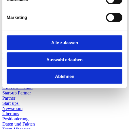
Anfrage HIGHEST Club-
Mitgliedschaft
Marketing
Home
Service
Beratung
Alle zulassen
Ressourcen
Wissensvermittlung
Sichtbarkeit
Auswahl erlauben
Sensibilisierung
Futury
Female Founders
Ablehnen
Für Unternehmen
Spin-off Label
HIGHEST Club
Start-up Partner
Partner
Start-ups.
Newsroom
Über uns
Positionierung
Daten und Fakten