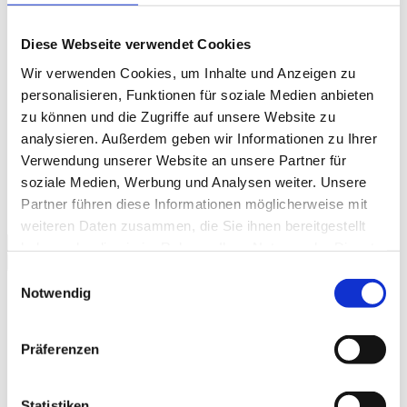
Deutsch
Diese Webseite verwendet Cookies
Deutsch
Wir verwenden Cookies, um Inhalte und Anzeigen zu
Übersicht
personalisieren, Funktionen für soziale Medien anbieten
English
(
Englisch
)
">
English
(
Englisch
)
DE
zu können und die Zugriffe auf unsere Website zu
Deutsch
analysieren. Außerdem geben wir Informationen zu Ihrer
Englisch
Verwendung unserer Website an unsere Partner für
DE
soziale Medien, Werbung und Analysen weiter. Unsere
Partner führen diese Informationen möglicherweise mit
weiteren Daten zusammen, die Sie ihnen bereitgestellt
haben oder die sie im Rahmen Ihrer Nutzung der Dienste
Suchen
gesammelt haben.
Einwilligungsauswahl
Notwendig
Sprache
Deutsch
Präferenzen
Englisch
Statistiken