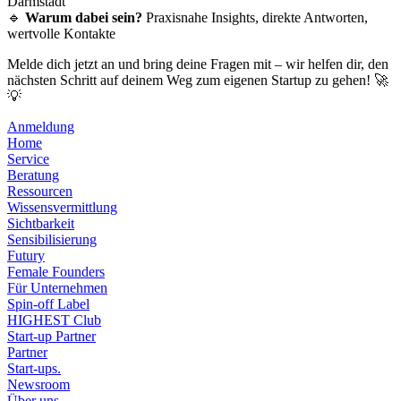
Darmstadt
🔹
Warum dabei sein?
Praxisnahe Insights, direkte Antworten,
wertvolle Kontakte
Melde dich jetzt an und bring deine Fragen mit – wir helfen dir, den
nächsten Schritt auf deinem Weg zum eigenen Startup zu gehen! 🚀
💡
Anmeldung
Home
Service
Beratung
Ressourcen
Wissensvermittlung
Sichtbarkeit
Sensibilisierung
Futury
Female Founders
Für Unternehmen
Spin-off Label
HIGHEST Club
Start-up Partner
Partner
Start-ups.
Newsroom
Über uns