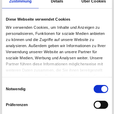
Zustimmung
Details
Über Cookies
HIGHEST FAQ
TU Idea Talks 24.11.2026
Diese Webseite verwendet Cookies
Termin merken
Wir verwenden Cookies, um Inhalte und Anzeigen zu
Wann?
personalisieren, Funktionen für soziale Medien anbieten
zu können und die Zugriffe auf unsere Website zu
24.11.2026, 15:00 – 16:00 Uhr
analysieren. Außerdem geben wir Informationen zu Ihrer
Wo?
Verwendung unserer Website an unsere Partner für
soziale Medien, Werbung und Analysen weiter. Unsere
Online
Partner führen diese Informationen möglicherweise mit
Art/Kategorie
weiteren Daten zusammen, die Sie ihnen bereitgestellt
HIGHEST FAQ
haben oder die sie im Rahmen Ihrer Nutzung der Dienste
gesammelt haben.
Einwilligungsauswahl
Veranstalter
Notwendig
HIGHEST
Anmeldefrist
Präferenzen
24.11.2026