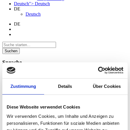
Deutsch">
Deutsch
DE
Deutsch
DE
Suchen
Sprache
Deutsch
Zustimmung
Details
Über Cookies
foundersXchange 5.6.2024
Diese Webseite verwendet Cookies
Termin merken
Wir verwenden Cookies, um Inhalte und Anzeigen zu
personalisieren, Funktionen für soziale Medien anbieten
Sobald der Link für die Anmeldung zur Verfügung steht,
informieren wir hier darüber.
zu können und die Zugriffe auf unsere Website zu