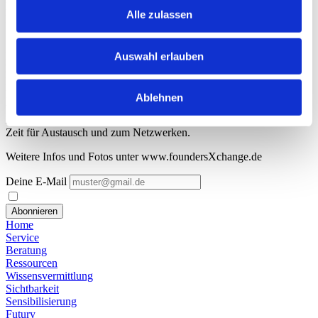
Erfahrungen in diesem Bereich und gibt uns einen Einblick in das
Alle zulassen
Business und den Alltag des
Start-ups.
In der anschließenden Open-Mic-Session hast du die Möglichkeit,
Auswahl erlauben
Deine aktuellen
Herausforderungen zu schildern, Fragen zu stellen oder dem
Publikum (Gründungs-) Ideen
Ablehnen
vorzustellen und direktes Feedback auf Augenhöhe zu erhalten.
Außerdem git es ausreichend
Zeit für Austausch und zum Netzwerken.
Weitere Infos und Fotos unter www.foundersXchange.de
Deine E-Mail
Abonnieren
Home
Service
Beratung
Ressourcen
Wissensvermittlung
Sichtbarkeit
Sensibilisierung
Futury