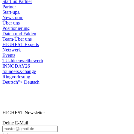
Start-up Partner
Partner
Start-ups.
Newsroom
Über uns
Positionierung
Daten und Fakten
Team-Über uns
HIGHEST Experts
Netzwerk
Events
TU-Ideenwettbewerb
INNODAY26
foundersXchange
Ringvorlesung
Deutsch">
Deutsch
HIGHEST Newsletter
Deine E-Mail