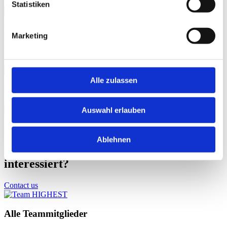
Statistiken
Was macht mir besonders viel Spaß?
Die Beratung von Erfindern und deren sehr vielfältigen Themen
Marketing
begeistern mich und die Zusammenarbeit in einem hochmotivierten
und kollegialen Team bereiten mir viel Spaß.
Wie spanne ich am besten aus?
Alle zulassen
Bei einem schönen Waldspaziergang mit meinen beiden Hunden.
Kaffee oder Tee?
Auswahl erlauben
Beides: morgens immer ein Kaffee und später gerne auch einen Tee.
Ablehnen
Du bist an einem Beratungsgespräch
interessiert?
Contact us
Alle Teammitglieder