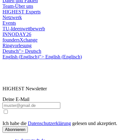
Daten und Fakten
Team-Über uns
HIGHEST Experts
Netzwerk
Events
TU-Ideenwettbewerb
INNODAY26
foundersXchange
Ringvorlesung
Deutsch">
Deutsch
English
(
Englisch
)
">
English
(
Englisch
)
HIGHEST Newsletter
Deine E-Mail
Ich habe die
Datenschutzerklärung
gelesen und akzeptiert.
Abonnieren