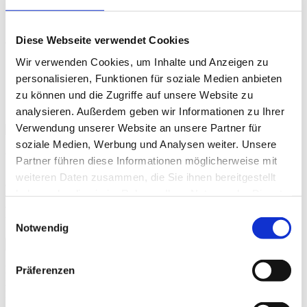
HIGHEST
Diese Webseite verwendet Cookies
Vanessa Armbruster
Wir verwenden Cookies, um Inhalte und Anzeigen zu
personalisieren, Funktionen für soziale Medien anbieten
zu können und die Zugriffe auf unsere Website zu
analysieren. Außerdem geben wir Informationen zu Ihrer
Verwendung unserer Website an unsere Partner für
soziale Medien, Werbung und Analysen weiter. Unsere
Vanessa Armbruster
Partner führen diese Informationen möglicherweise mit
weiteren Daten zusammen, die Sie ihnen bereitgestellt
auf die Frage nach ihrem Lebensmotto
haben oder die sie im Rahmen Ihrer Nutzung der Dienste
Folge deiner inneren Stimme!
gesammelt haben.
Einwilligungsauswahl
Notwendig
Warum bin ich bei HIGHEST?
Bei HIGHEST kann ich mit meinem Wissen und Engagement
Präferenzen
innovative Wissenschaftler: innen unterstützen, indem ich ihre
Erfindungen optimal schützte und verwerte.