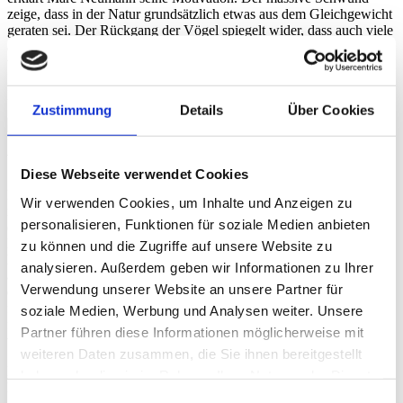
zeige, dass in der Natur grundsätzlich etwas aus dem Gleichgewicht
geraten sei. Der Rückgang der Vögel spiegelt wider, dass auch viele
andere Arten zurückgehen, beispielsweise Insekten, Bestäuber, und
viele andere Organismen, die für die Biodiversität von großer
Bedeutung sind. Dem möchte Marc Neumann mit seinen
Möglichkeiten entschlossen gegensteuern.
Zustimmung
Details
Über Cookies
Werkzeug gegen Artensterben
Diese Webseite verwendet Cookies
Marc ist leidenschaftlicher Softwareentwickler und Programmierer
Wir verwenden Cookies, um Inhalte und Anzeigen zu
mit starkem Draht zu künstlicher Intelligenz. Diese Expertise nutzt
personalisieren, Funktionen für soziale Medien anbieten
er, um eine Datengrundlage zu generieren, die es erlaubt,
Maßnahmen einzuleiten, um das Vogelsterben zu bremsen und
zu können und die Zugriffe auf unsere Website zu
langfristig zu verhindern. „Unsere momentanen Daten basieren auf
analysieren. Außerdem geben wir Informationen zu Ihrer
alten Methoden wie aufwendigen Kartierungen, die von
Verwendung unserer Website an unsere Partner für
ehrenamtlichen Beobachtungen gestützt werden. Das ist gut genug
für eine grobe Schätzung der Gesamtsituation und um eine Prognose
soziale Medien, Werbung und Analysen weiter. Unsere
für die nächsten 10 Jahre zu erstellen. Doch für viele Vogelarten
Partner führen diese Informationen möglicherweise mit
wird das bereits zu spät sein.“
weiteren Daten zusammen, die Sie ihnen bereitgestellt
Mit seinem Konzept Bird Mapper nutzt Marc Neumann neueste KI-
haben oder die sie im Rahmen Ihrer Nutzung der Dienste
Forschung für ein System, das Vögel anhand ihres Gesangs
gesammelt haben.
Einwilligungsauswahl