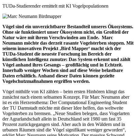
TUDa-Studierender ermittelt mit KI Vogelpopulationen
Vögel sind ein unverzichtbarer Bestandteil unseres Ökosystems.
Ohne sie funktioniert unser Ökosystem nicht, ein Großteil der
Natur wäre mit ihrem Verschwinden am Ende.
Marc
Neumann möchte das derzeit rasante Vogelsterben stoppen. Mit
seinem innovativen Projekt ‚Bird Mapper‘ macht sich der
TUDa-Student die neueste Forschung im Bereich der
künstlichen Intelligenz zunutze: Das System erkennt und zählt
Vögel anhand ihres Gesangs – großflächig und in Echtzeit.
Innerhalb weniger Wochen sind auf diese Weise belastbare
Daten erhältlich. Anhand dieser Daten können gezielte
Vogelschutzmaßnahmen ergriffen werden.
Vögel mithilfe von KI zählen – beim ersten Hinhören klingt das
zunächst nach einem seltsamen Konzept. Für Marc Neumann aber
ist es ein Herzensthema: Der Computational Engineering Student
der TU Darmstadt möchte mit dieser Idee helfen, das weltweite
Vogelsterben zu bremsen. „Neue Studien belegen, dass Vogelarten
der Agrarlandschaft allein in Deutschland seit 1980 um fast 35
Prozent zurückgegangen sind. Aber auch in den Wäldern und in
urbanen Räumen sind die Vögel signifikant weniger geworden“,
erklärt Marc Neumann seine Motivation. Der massive Schwund