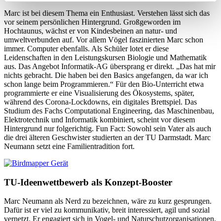
Marc ist bei diesem Thema ein Enthusiast. Verstehen lässt sich das
vor seinem persönlichen Hintergrund. Großgeworden im
Hochtaunus, wächst er von Kindesbeinen an natur- und
umweltverbunden auf. Vor allem Vögel faszinierten Marc schon
immer. Computer ebenfalls. Als Schüler lotet er diese
Leidenschaften in den Leistungskursen Biologie und Mathematik
aus. Das Angebot Informatik-AG übersprang er direkt. „Das hat mir
nichts gebracht. Die haben bei den Basics angefangen, da war ich
schon lange beim Programmieren.“ Für den Bio-Unterricht etwa
programmierte er eine Visualisierung des Ökosystems, später,
während des Corona-Lockdowns, ein digitales Brettspiel. Das
Studium des Fachs Computational Engineering, das Maschinenbau,
Elektrotechnik und Informatik kombiniert, scheint vor diesem
Hintergrund nur folgerichtig. Fun Fact: Sowohl sein Vater als auch
die drei älteren Geschwister studierten an der TU Darmstadt. Marc
Neumann setzt eine Familientradition fort.
TU-Ideenwettbewerb als Konzept-Booster
Marc Neumann als Nerd zu bezeichnen, wäre zu kurz gesprungen.
Dafür ist er viel zu kommunikativ, breit interessiert, agil und sozial
vernetzt. Er engagiert sich in Vogel- und Naturschutzorganisationen,