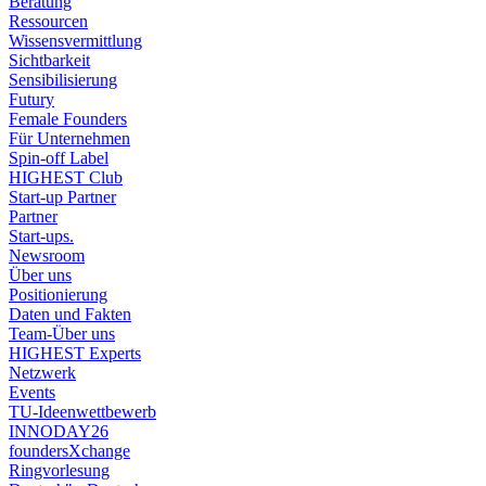
Beratung
Ressourcen
Wissensvermittlung
Sichtbarkeit
Sensibilisierung
Futury
Female Founders
Für Unternehmen
Spin-off Label
HIGHEST Club
Start-up Partner
Partner
Start-ups.
Newsroom
Über uns
Positionierung
Daten und Fakten
Team-Über uns
HIGHEST Experts
Netzwerk
Events
TU-Ideenwettbewerb
INNODAY26
foundersXchange
Ringvorlesung