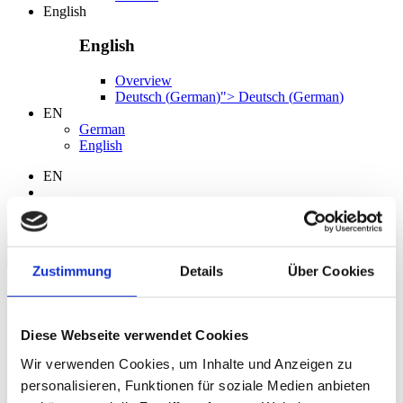
English
English
Overview
Deutsch
(
German
)
">
Deutsch
(
German
)
EN
German
English
EN
Search
Zustimmung
Details
Über Cookies
Language
German
Diese Webseite verwendet Cookies
English
Wir verwenden Cookies, um Inhalte und Anzeigen zu
personalisieren, Funktionen für soziale Medien anbieten