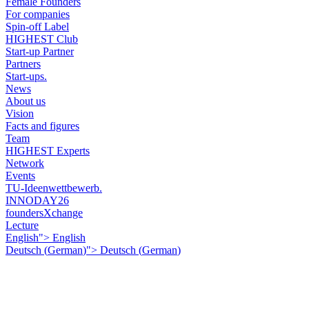
Female Founders
For companies
Spin-off Label
HIGHEST Club
Start-up Partner
Partners
Start-ups.
News
About us
Vision
Facts and figures
Team
HIGHEST Experts
Network
Events
TU-Ideenwettbewerb.
INNODAY26
foundersXchange
Lecture
English">
English
Deutsch
(
German
)
">
Deutsch
(
German
)