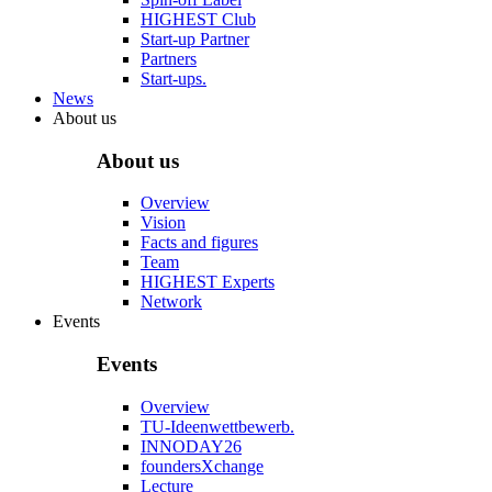
HIGHEST Club
Start-up Partner
Partners
Start-ups.
News
About us
About us
Overview
Vision
Facts and figures
Team
HIGHEST Experts
Network
Events
Events
Overview
TU-Ideenwettbewerb.
INNODAY26
foundersXchange
Lecture