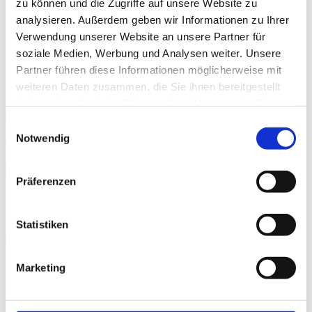
zu können und die Zugriffe auf unsere Website zu
Contact
analysieren. Außerdem geben wir Informationen zu Ihrer
Verwendung unserer Website an unsere Partner für
We provide the right answers to the important questions. What can
soziale Medien, Werbung und Analysen weiter. Unsere
we help you with?
Partner führen diese Informationen möglicherweise mit
Get in tough
weiteren Daten zusammen, die Sie ihnen bereitgestellt
haben oder die sie im Rahmen Ihrer Nutzung der Dienste
Phone
gesammelt haben.
Einwilligungsauswahl
Notwendig
TEl. +49 6151 16-57257
Mail
Präferenzen
General email address for enquiries. Please submit requests for
consultation via the form.
Statistiken
Visitor address
Karolinenplatz 5
Marketing
6. Stock
64283 Darmstadt