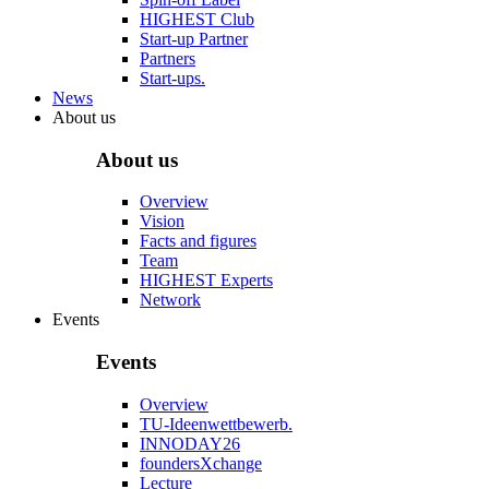
HIGHEST Club
Start-up Partner
Partners
Start-ups.
News
About us
About us
Overview
Vision
Facts and figures
Team
HIGHEST Experts
Network
Events
Events
Overview
TU-Ideenwettbewerb.
INNODAY26
foundersXchange
Lecture