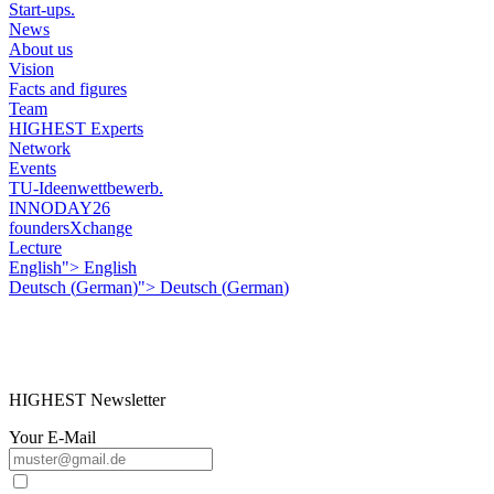
Start-ups.
News
About us
Vision
Facts and figures
Team
HIGHEST Experts
Network
Events
TU-Ideenwettbewerb.
INNODAY26
foundersXchange
Lecture
English">
English
Deutsch
(
German
)
">
Deutsch
(
German
)
HIGHEST Newsletter
Your E-Mail