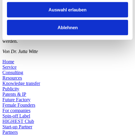
KlettGlueing. KlettWelding realisiert die Verbindung zweier mit
NanoWiring vorbereiteter Substrate bei Raumtemperatur.
Auswahl erlauben
KlettSintering erlaubt die Verbindung mit nur einem mit
NanoWiring vorbereitetem Substrat ab 170° C. KlettGlueing
ermöglicht die Ankontaktierung fragiler Bauteile unter Verwendung
Ablehnen
eines Klebstoffes. Durch den Einsatz von KlettWelding-Tape
können sogar unbehandelte Substrate miteinander verbunden
werden.
Von Dr. Jutta Witte
Home
Service
Consulting
Resources
Knowledge transfer
Publicity
Patents & IP
Future Factory
Female Founders
For companies
Spin-off Label
HIGHEST Club
Start-up Partner
Partners