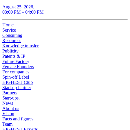
August 25, 2026,
03:00 PM – 04:00 PM
Home
Service
Consulting
Resources
Knowledge transfer
Publicity
Patents & IP
Future Factory
Female Founders
For companies
Spin-off Label
HIGHEST Club
Start-up Partner
Partners
Start-ups.
News
About us
Vision
Facts and figures
Team
HIGHEST Experts