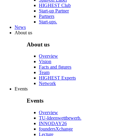
HIGHEST Club
Start-up Partner
Partners
Start-ups.
News
About us
About us
Overview
Vision
Facts and figures
Team
HIGHEST Experts
Network
Events
Events
Overview
TU-Ideenwettbewerb.
INNODAY26
foundersXchange
Lecture