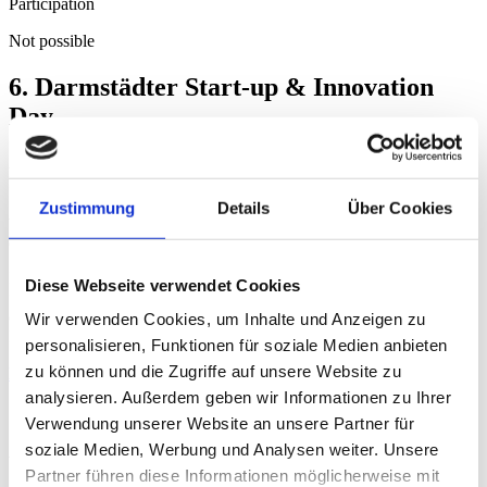
Participation
Not possible
6. Darmstädter Start-up & Innovation
Day
Am 20. Oktober 2022 treffen in Darmstadt Founderspirit und
Innovationsgeist auf Wirtschaft, Wissenschaft und Politik. Mit einem
Speakers Corner, Lounge und einem Rahmenprogramm werden
Zustimmung
Details
Über Cookies
verschiedene Dialogformate zum Austausch und Netzwerken
angeboten.
Das HIGHEST-Team hat ein vorausschauendes hybrides Konzept
Diese Webseite verwendet Cookies
für die größte Gründer:innen-Messe der RheinMain-Neckar-Region
entwickelt. So können wir flexibel auf die pandemische Situation im
Wir verwenden Cookies, um Inhalte und Anzeigen zu
Herbst reagieren.
personalisieren, Funktionen für soziale Medien anbieten
zu können und die Zugriffe auf unsere Website zu
Mehr Infos zum #Innoday2022 hier.
analysieren. Außerdem geben wir Informationen zu Ihrer
JETZT anmelden und einen
Verwendung unserer Website an unsere Partner für
Ausstellungsstand sichern!
soziale Medien, Werbung und Analysen weiter. Unsere
Partner führen diese Informationen möglicherweise mit