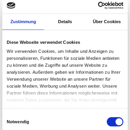
English
English
Zustimmung
Details
Über Cookies
Overview
Deutsch
(
German
)
">
Deutsch
(
German
)
EN
German
Diese Webseite verwendet Cookies
English
Wir verwenden Cookies, um Inhalte und Anzeigen zu
EN
personalisieren, Funktionen für soziale Medien anbieten
zu können und die Zugriffe auf unsere Website zu
analysieren. Außerdem geben wir Informationen zu Ihrer
Verwendung unserer Website an unsere Partner für
Search
soziale Medien, Werbung und Analysen weiter. Unsere
Partner führen diese Informationen möglicherweise mit
Language
weiteren Daten zusammen, die Sie ihnen bereitgestellt
German
haben oder die sie im Rahmen Ihrer Nutzung der Dienste
English
gesammelt haben.
Einwilligungsauswahl
Notwendig