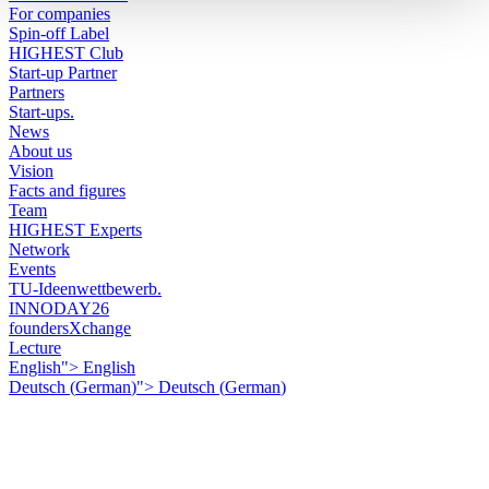
For companies
Spin-off Label
HIGHEST Club
Start-up Partner
Partners
Start-ups.
News
About us
Vision
Facts and figures
Team
HIGHEST Experts
Network
Events
TU-Ideenwettbewerb.
INNODAY26
foundersXchange
Lecture
English">
English
Deutsch
(
German
)
">
Deutsch
(
German
)