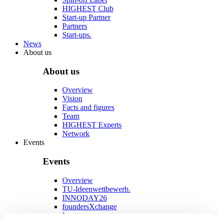
HIGHEST Club
Start-up Partner
Partners
Start-ups.
News
About us
About us
Overview
Vision
Facts and figures
Team
HIGHEST Experts
Network
Events
Events
Overview
TU-Ideenwettbewerb.
INNODAY26
foundersXchange
Lecture