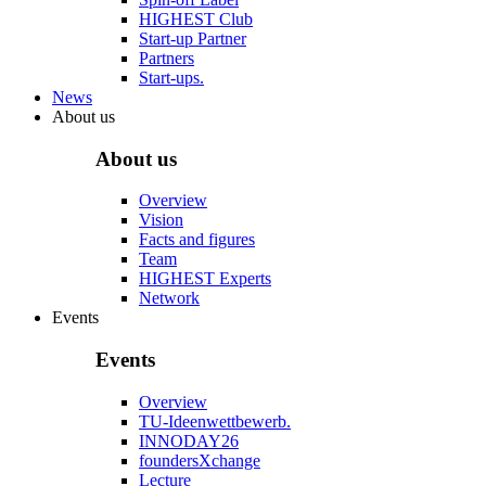
HIGHEST Club
Start-up Partner
Partners
Start-ups.
News
About us
About us
Overview
Vision
Facts and figures
Team
HIGHEST Experts
Network
Events
Events
Overview
TU-Ideenwettbewerb.
INNODAY26
foundersXchange
Lecture