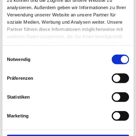
zu können und die Zugriffe auf unsere Website zu
HIGHEST FAQ
analysieren. Außerdem geben wir Informationen zu Ihrer
FAQ TU Idea Competition 13.5.25
Verwendung unserer Website an unsere Partner für
soziale Medien, Werbung und Analysen weiter. Unsere
Save date
Partner führen diese Informationen möglicherweise mit
weiteren Daten zusammen, die Sie ihnen bereitgestellt
When?
haben oder die sie im Rahmen Ihrer Nutzung der Dienste
05.13.2025, 03:00 PM – 04:00 PM
gesammelt haben.
Einwilligungsauswahl
Where?
Notwendig
Online
Präferenzen
Type/Category
HIGHEST FAQ
Statistiken
Registration deadline
05.13.2025
Marketing
Participation
Not possible