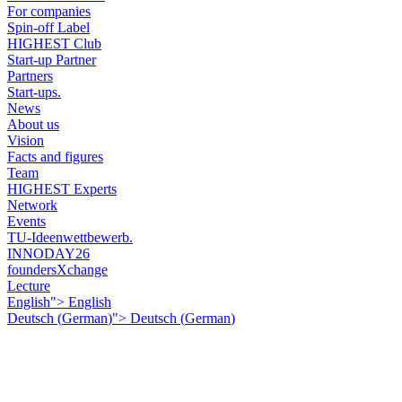
For companies
Spin-off Label
HIGHEST Club
Start-up Partner
Partners
Start-ups.
News
About us
Vision
Facts and figures
Team
HIGHEST Experts
Network
Events
TU-Ideenwettbewerb.
INNODAY26
foundersXchange
Lecture
English">
English
Deutsch
(
German
)
">
Deutsch
(
German
)