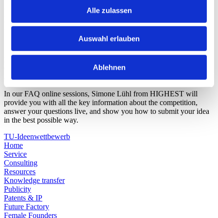
Alle zulassen
FAQ Online Session: Everything You
Need to Know About the TU Idea
Competition!
Auswahl erlauben
Do you have an idea but aren’t sure if it fits the TU Idea
Ablehnen
Competition? Or do you want to learn about the application process
and what to expect?
In our FAQ online sessions, Simone Lühl from HIGHEST will
provide you with all the key information about the competition,
answer your questions live, and show you how to submit your idea
in the best possible way.
TU-Ideenwettbewerb
Home
Service
Consulting
Resources
Knowledge transfer
Publicity
Patents & IP
Future Factory
Female Founders